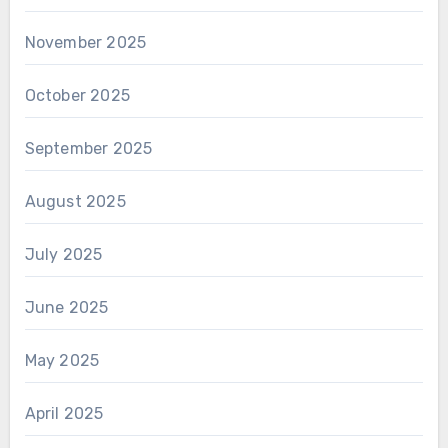
November 2025
October 2025
September 2025
August 2025
July 2025
June 2025
May 2025
April 2025