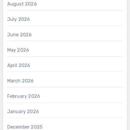
August 2026
July 2026
June 2026
May 2026
April 2026
March 2026
February 2026
January 2026
December 2025