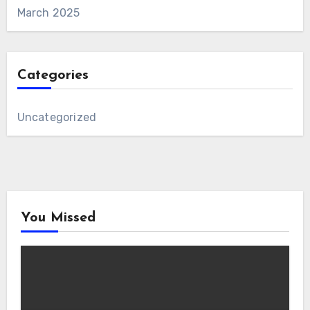
March 2025
Categories
Uncategorized
You Missed