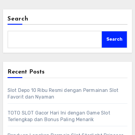
Search
Search
Recent Posts
Slot Depo 10 Ribu Resmi dengan Permainan Slot
Favorit dan Nyaman
TOTO SLOT Gacor Hari Ini dengan Game Slot
Terlengkap dan Bonus Paling Menarik