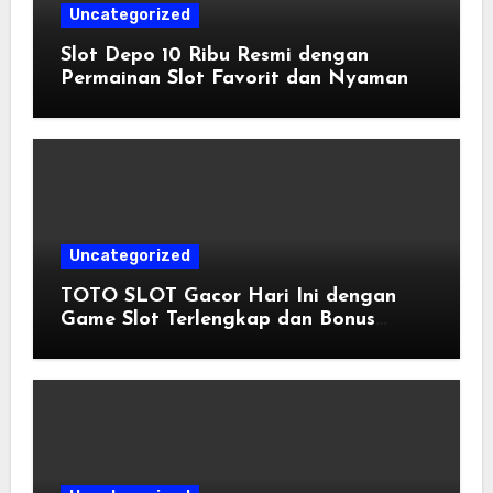
Uncategorized
Slot Depo 10 Ribu Resmi dengan
Permainan Slot Favorit dan Nyaman
Uncategorized
TOTO SLOT Gacor Hari Ini dengan
Game Slot Terlengkap dan Bonus
Paling Menarik