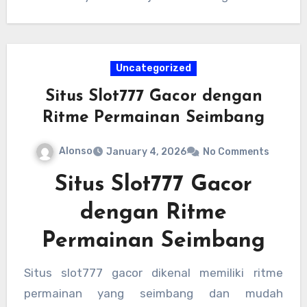
bertema klasik seperti buah-buahan atau
simbol kartu.
Uncategorized
Situs Slot777 Gacor dengan
Ritme Permainan Seimbang
Alonso
January 4, 2026
No Comments
Situs Slot777 Gacor
dengan Ritme
Permainan Seimbang
Situs slot777 gacor dikenal memiliki ritme
permainan yang seimbang dan mudah