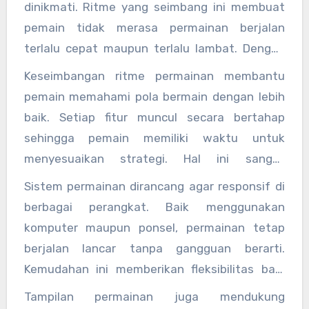
dinikmati. Ritme yang seimbang ini membuat
pemain tidak merasa permainan berjalan
terlalu cepat maupun terlalu lambat. Dengan
alur yang stabil, pemain dapat menikmati
Keseimbangan ritme permainan membantu
setiap putaran secara lebih fokus dan nyaman.
pemain memahami pola bermain dengan lebih
baik. Setiap fitur muncul secara bertahap
sehingga pemain memiliki waktu untuk
menyesuaikan strategi. Hal ini sangat
bermanfaat bagi pemain yang ingin bermain
Sistem permainan dirancang agar responsif di
dengan pendekatan yang lebih terkontrol.
berbagai perangkat. Baik menggunakan
komputer maupun ponsel, permainan tetap
berjalan lancar tanpa gangguan berarti.
Kemudahan ini memberikan fleksibilitas bagi
pemain untuk bermain sesuai kondisi dan
Tampilan permainan juga mendukung