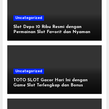
Uncategorized
Slot Depo 10 Ribu Resmi dengan
Permainan Slot Favorit dan Nyaman
Uncategorized
TOTO SLOT Gacor Hari Ini dengan
Game Slot Terlengkap dan Bonus
Paling Menarik