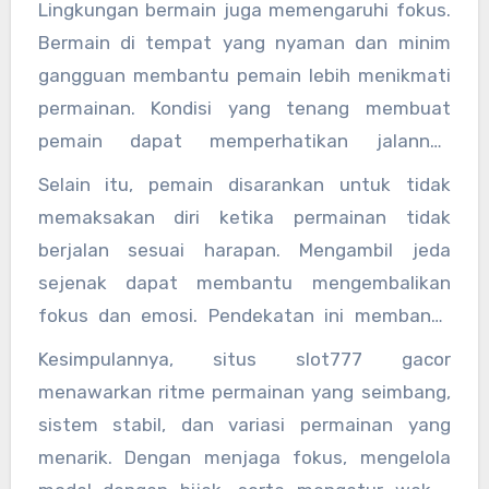
Lingkungan bermain juga memengaruhi fokus.
Bermain di tempat yang nyaman dan minim
gangguan membantu pemain lebih menikmati
permainan. Kondisi yang tenang membuat
pemain dapat memperhatikan jalannya
permainan dengan lebih baik.
Selain itu, pemain disarankan untuk tidak
memaksakan diri ketika permainan tidak
berjalan sesuai harapan. Mengambil jeda
sejenak dapat membantu mengembalikan
fokus dan emosi. Pendekatan ini membantu
menjaga pengalaman bermain tetap positif.
Kesimpulannya, situs slot777 gacor
menawarkan ritme permainan yang seimbang,
sistem stabil, dan variasi permainan yang
menarik. Dengan menjaga fokus, mengelola