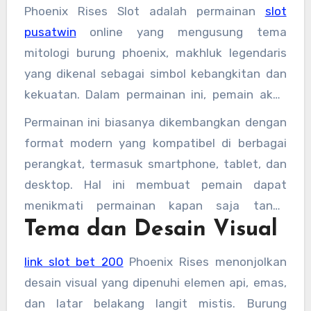
Phoenix Rises Slot
adalah permainan
slot
pusatwin
online yang mengusung tema
mitologi burung phoenix, makhluk legendaris
yang dikenal sebagai simbol kebangkitan dan
kekuatan. Dalam permainan ini, pemain akan
dibawa ke dunia penuh api, cahaya, dan
Permainan ini biasanya dikembangkan dengan
simbol-simbol kuno yang menggambarkan
format modern yang kompatibel di berbagai
proses kebangkitan phoenix dari abu. Tema ini
perangkat, termasuk smartphone, tablet, dan
menjadi daya tarik utama karena
desktop. Hal ini membuat pemain dapat
menghadirkan pengalaman visual yang
menikmati permainan kapan saja tanpa
dramatis dan berbeda dari slot pada umumnya.
Tema dan Desain Visual
batasan tempat.
link slot bet 200
Phoenix Rises menonjolkan
desain visual yang dipenuhi elemen api, emas,
dan latar belakang langit mistis. Burung