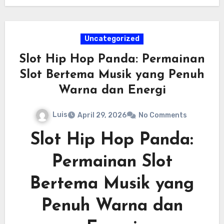
Uncategorized
Slot Hip Hop Panda: Permainan
Slot Bertema Musik yang Penuh
Warna dan Energi
Luis
April 29, 2026
No Comments
Slot Hip Hop Panda:
Permainan Slot
Bertema Musik yang
Penuh Warna dan