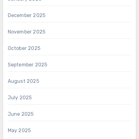
December 2025
November 2025
October 2025
September 2025
August 2025
July 2025
June 2025
May 2025