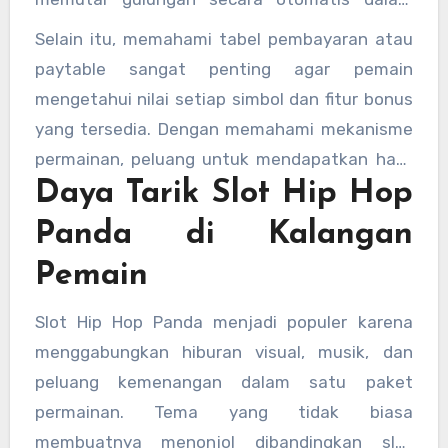
jumlah putaran tertentu.
Selain itu, memahami tabel pembayaran atau
paytable sangat penting agar pemain
mengetahui nilai setiap simbol dan fitur bonus
yang tersedia. Dengan memahami mekanisme
permainan, peluang untuk mendapatkan hasil
Daya Tarik Slot Hip Hop
yang lebih optimal bisa meningkat.
Panda di Kalangan
Pemain
Slot Hip Hop Panda menjadi populer karena
menggabungkan hiburan visual, musik, dan
peluang kemenangan dalam satu paket
permainan. Tema yang tidak biasa
membuatnya menonjol dibandingkan slot