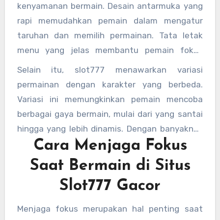
waktu luang masing-masing.
kenyamanan bermain. Desain antarmuka yang
rapi memudahkan pemain dalam mengatur
taruhan dan memilih permainan. Tata letak
menu yang jelas membantu pemain fokus
pada inti permainan tanpa terdistraksi oleh
Selain itu, slot777 menawarkan variasi
elemen yang tidak perlu.
permainan dengan karakter yang berbeda.
Variasi ini memungkinkan pemain mencoba
berbagai gaya bermain, mulai dari yang santai
hingga yang lebih dinamis. Dengan banyaknya
Cara Menjaga Fokus
pilihan, pemain dapat menyesuaikan
permainan sesuai preferensi pribadi.
Saat Bermain di Situs
Slot777 Gacor
Menjaga fokus merupakan hal penting saat