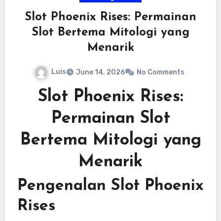
Slot Phoenix Rises: Permainan
Slot Bertema Mitologi yang
Menarik
Luis
June 14, 2026
No Comments
Slot Phoenix Rises:
Permainan Slot
Bertema Mitologi yang
Menarik
Pengenalan Slot Phoenix
Rises