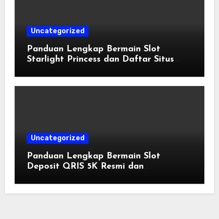
Uncategorized
Panduan Lengkap Bermain Slot
Starlight Princess dan Daftar Situs
Slot Resmi Terbaik
Uncategorized
Panduan Lengkap Bermain Slot
Deposit QRIS 5K Resmi dan
Terpercaya 2026