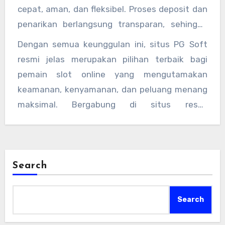
cepat, aman, dan fleksibel. Proses deposit dan
penarikan berlangsung transparan, sehingga
pemain bisa langsung fokus pada permainan
Dengan semua keunggulan ini, situs PG Soft
dan kemenangan.
resmi jelas merupakan pilihan terbaik bagi
pemain slot online yang mengutamakan
keamanan, kenyamanan, dan peluang menang
maksimal. Bergabung di situs resmi
memungkinkan pemain menikmati permainan
berkualitas sekaligus merasa aman dan
percaya diri.
Search
Search