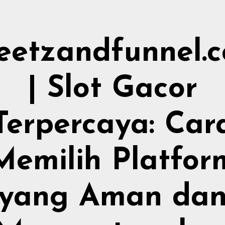
eetzandfunnel.
| Slot Gacor
Terpercaya: Car
Memilih Platfor
yang Aman da