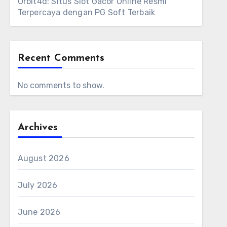
Orbit4d: Situs Slot Gacor Online Resmi
Terpercaya dengan PG Soft Terbaik
Recent Comments
No comments to show.
Archives
August 2026
July 2026
June 2026