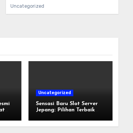
Uncategorized
Uncategorized
esmi
Sensasi Baru Slot Server
at
Jepang: Pilihan Terbaik
Ini
untuk Pengalaman
Bermain Internasional