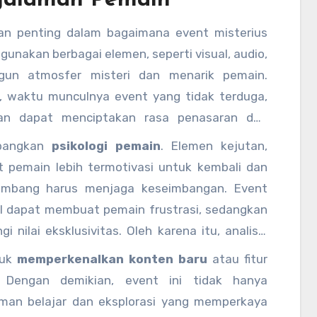
n penting dalam bagaimana event misterius
unakan berbagai elemen, seperti visual, audio,
gun atmosfer misteri dan menarik pemain.
n, waktu munculnya event yang tidak terduga,
nan dapat menciptakan rasa penasaran dan
e.
mbangkan
psikologi pemain
. Elemen kejutan,
t pemain lebih termotivasi untuk kembali dan
embang harus menjaga keseimbangan. Event
cul dapat membuat pemain frustrasi, sedangkan
nilai eksklusivitas. Oleh karena itu, analisis
njadi komponen penting dalam perancangan
tuk
memperkenalkan konten baru
atau fitur
 Dengan demikian, event ini tidak hanya
aman belajar dan eksplorasi yang memperkaya