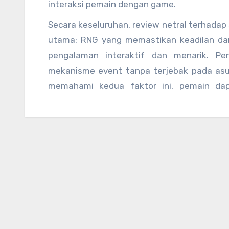
interaksi pemain dengan game.
Secara keseluruhan, review netral terhada
utama: RNG yang memastikan keadilan da
pengalaman interaktif dan menarik. 
mekanisme event tanpa terjebak pada asums
memahami kedua faktor ini, pemain dapa
sekaligus menikmati pengalaman bermain y