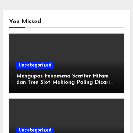
You Missed
Uncategorized
Mengupas Fenomena Scatter Hitam
dan Tren Slot Mahjong Paling Dicari
Tahun Ini
Uncategorized