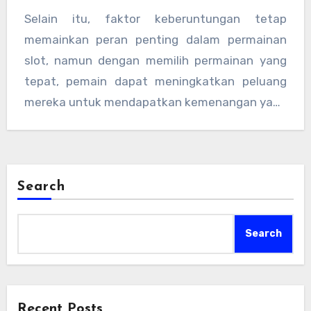
meningkatkan kesempatan pemain untuk
slot Jepang dengan RTP tinggi akan lebih
Selain itu, faktor keberuntungan tetap
menang.
mudah meraih kemenangan dibandingkan
memainkan peran penting dalam permainan
dengan memilih slot yang tidak
slot, namun dengan memilih permainan yang
menguntungkan.
tepat, pemain dapat meningkatkan peluang
mereka untuk mendapatkan kemenangan yang
lebih besar.
Search
Search
Recent Posts