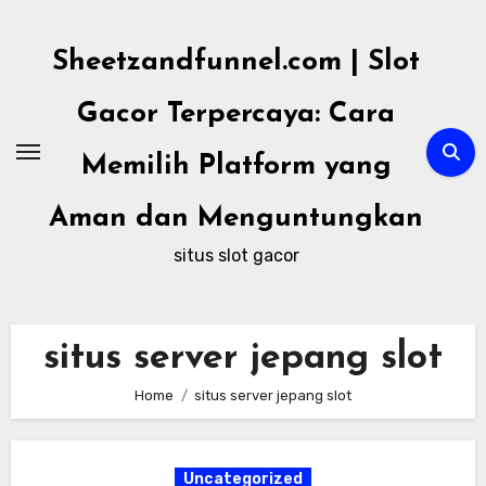
Skip
to
Sheetzandfunnel.com | Slot
content
Gacor Terpercaya: Cara
Memilih Platform yang
Aman dan Menguntungkan
situs slot gacor
situs server jepang slot
Home
situs server jepang slot
Uncategorized