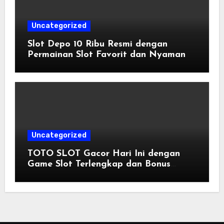
Uncategorized
Slot Depo 10 Ribu Resmi dengan
Permainan Slot Favorit dan Nyaman
Uncategorized
TOTO SLOT Gacor Hari Ini dengan
Game Slot Terlengkap dan Bonus
Paling Menarik