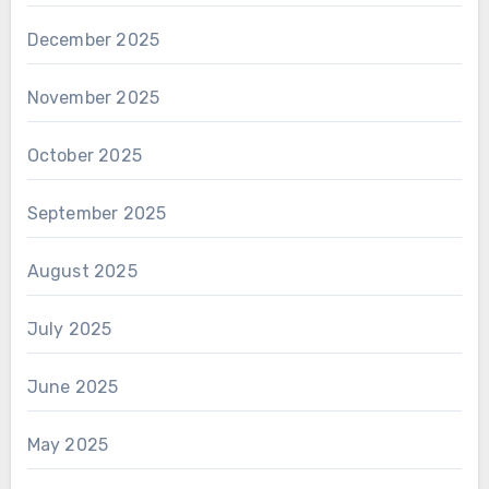
December 2025
November 2025
October 2025
September 2025
August 2025
July 2025
June 2025
May 2025