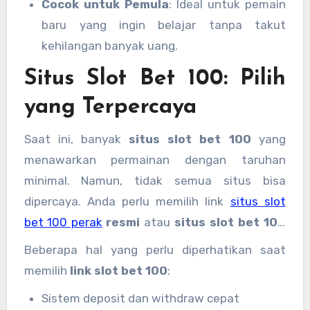
Cocok untuk Pemula
: Ideal untuk pemain
baru yang ingin belajar tanpa takut
kehilangan banyak uang.
Situs Slot Bet 100: Pilih
yang Terpercaya
Saat ini, banyak
situs slot bet 100
yang
menawarkan permainan dengan taruhan
minimal. Namun, tidak semua situs bisa
dipercaya. Anda perlu memilih link
situs slot
bet 100 perak
resmi
atau
situs slot bet 100
rupiah
yang sudah memiliki lisensi resmi,
Beberapa hal yang perlu diperhatikan saat
sistem keamanan terbaik, dan reputasi positif
memilih
link slot bet 100
:
dari para pemain.
Sistem deposit dan withdraw cepat