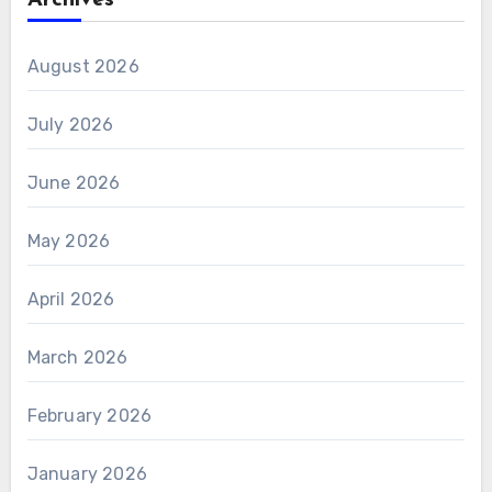
Archives
August 2026
July 2026
June 2026
May 2026
April 2026
March 2026
February 2026
January 2026