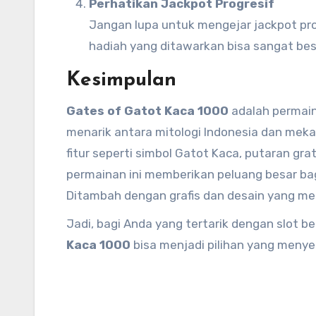
Perhatikan Jackpot Progresif
Jangan lupa untuk mengejar jackpot prog
hadiah yang ditawarkan bisa sangat bes
Kesimpulan
Gates of Gatot Kaca 1000
adalah permain
menarik antara mitologi Indonesia dan meka
fitur seperti simbol Gatot Kaca, putaran grati
permainan ini memberikan peluang besar ba
Ditambah dengan grafis dan desain yang mem
tepat bagi para penggemar slot yang menca
Jadi, bagi Anda yang tertarik dengan slot b
tantangan.
Kaca 1000
bisa menjadi pilihan yang men