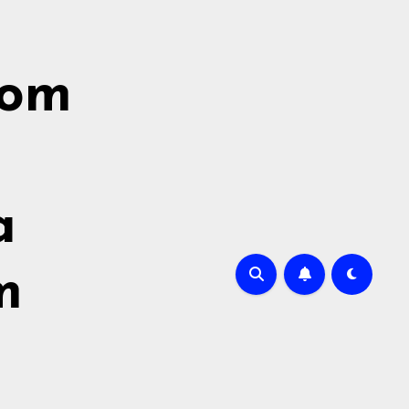
com
a
m
n