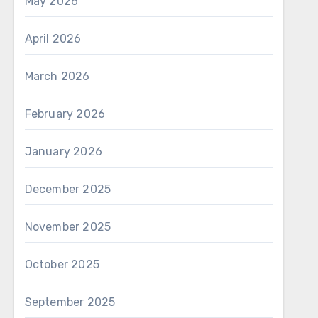
May 2026
April 2026
March 2026
February 2026
January 2026
December 2025
November 2025
October 2025
September 2025