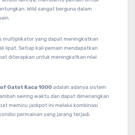
ntungkan. Wild sangat berguna dalam
ain.
us multiplikator yang dapat meningkatkan
i lipat. Setiap kali pemain mendapatkan
apat diterapkan untuk meningkatkan nilai
of Gatot Kaca 1000
adalah adanya sistem
ertambah seiring waktu dan dapat dimenangkan
at memicu jackpot ini melalui kombinasi
ondisi permainan yang jarang terjadi.
g