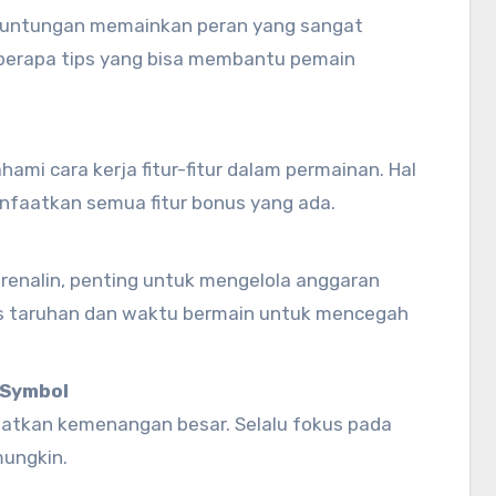
beruntungan memainkan peran yang sangat
berapa tips yang bisa membantu pemain
mi cara kerja fitur-fitur dalam permainan. Hal
faatkan semua fitur bonus yang ada.
renalin, penting untuk mengelola anggaran
as taruhan dan waktu bermain untuk mencegah
 Symbol
apatkan kemenangan besar. Selalu fokus pada
mungkin.