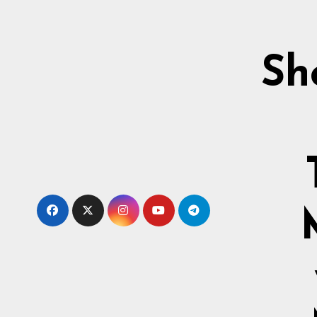
Skip
to
content
Sh