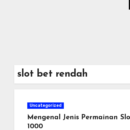
slot bet rendah
Uncategorized
Mengenal Jenis Permainan Slo
1000