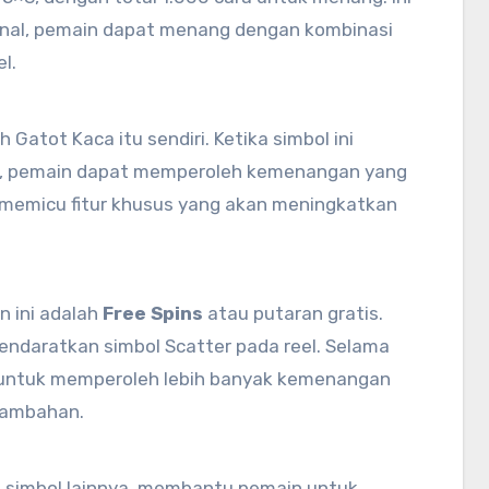
sional, pemain dapat menang dengan kombinasi
l.
Gatot Kaca itu sendiri. Ketika simbol ini
el, pemain dapat memperoleh kemenangan yang
at memicu fitur khusus yang akan meningkatkan
n ini adalah
Free Spins
atau putaran gratis.
endaratkan simbol Scatter pada reel. Selama
 untuk memperoleh lebih banyak kemenangan
tambahan.
i simbol lainnya, membantu pemain untuk