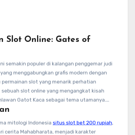
 Slot Online:
Gates of
kini semakin populer di kalangan penggemar judi
k yang menggabungkan grafis modern dengan
 permainan slot yang menarik perhatian
, sebuah slot online yang mengangkat kisah
ahlawan Gatot Kaca sebagai tema utamanya.
nan
dan fitur-fitur yang menggiurkan, permainan
eru dan penuh tantangan.
a mitologi Indonesia
situs slot bet 200 rupiah
,
ri cerita Mahabharata, menjadi karakter