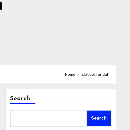
n
Home
slot bet rendah
Search
Search