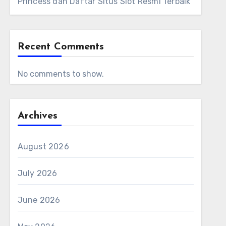
Princess dan Daftar Situs Slot Resmi Terbaik
Recent Comments
No comments to show.
Archives
August 2026
July 2026
June 2026