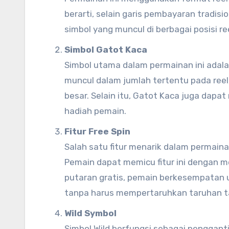
berarti, selain garis pembayaran tradi
simbol yang muncul di berbagai posisi ree
Simbol Gatot Kaca
Simbol utama dalam permainan ini adalah 
muncul dalam jumlah tertentu pada re
besar. Selain itu, Gatot Kaca juga dap
hadiah pemain.
Fitur Free Spin
Salah satu fitur menarik dalam permaina
Pemain dapat memicu fitur ini dengan m
putaran gratis, pemain berkesempatan
tanpa harus mempertaruhkan taruhan 
Wild Symbol
Simbol Wild berfungsi sebagai penggant