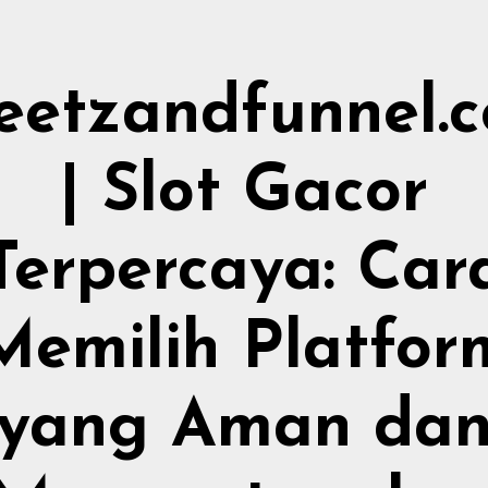
eetzandfunnel.
| Slot Gacor
Terpercaya: Car
Memilih Platfor
yang Aman da