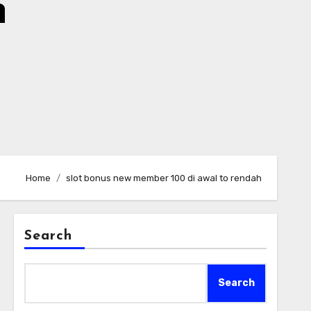
n
Home
slot bonus new member 100 di awal to rendah
Search
Search