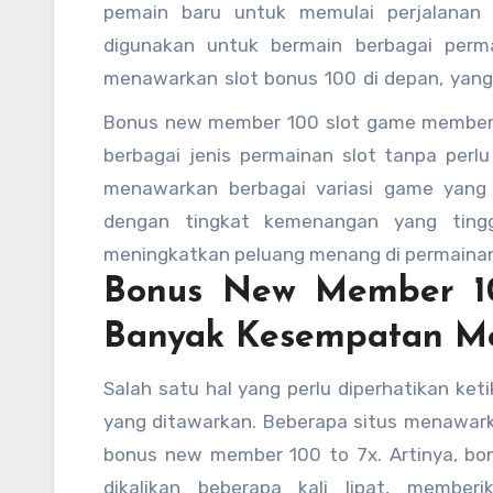
pemain baru untuk memulai perjalanan
digunakan untuk bermain berbagai perma
menawarkan slot bonus 100 di depan, yan
100% setelah pendaftaran.
Bonus new member 100 slot game member
berbagai jenis permainan slot tanpa perlu
menawarkan berbagai variasi game yang 
dengan tingkat kemenangan yang tingg
meningkatkan peluang menang di permainan
Bonus New Member 10
Banyak Kesempatan M
Salah satu hal yang perlu diperhatikan keti
yang ditawarkan. Beberapa situs menawar
bonus new member 100 to 7x. Artinya, bo
dikalikan beberapa kali lipat, member