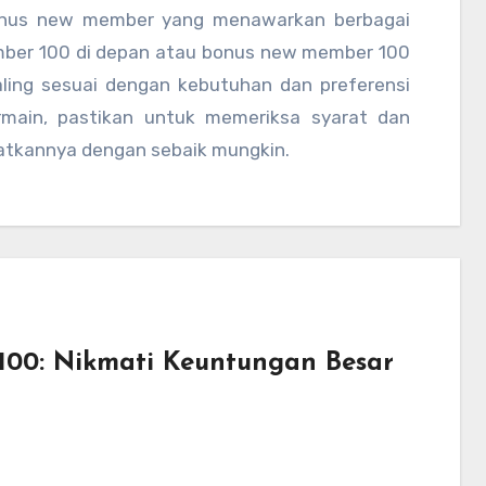
bonus new member yang menawarkan berbagai
mber 100 di depan atau bonus new member 100
aling sesuai dengan kebutuhan dan preferensi
rmain, pastikan untuk memeriksa syarat dan
atkannya dengan sebaik mungkin.
100: Nikmati Keuntungan Besar