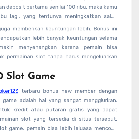
n deposit pertama senilai 100 ribu, maka kamu
bu lagi, yang tentunya meningkatkan saldo
juga memberikan keuntungan lebih. Bonus ini
endapatkan lebih banyak keuntungan selama
emakin menyenangkan karena pemain bisa
k permainan slot tanpa harus mengeluarkan
0 Slot Game
joker123
terbaru
bonus new member dengan
game adalah hal yang sangat menggiurkan.
entuk kredit atau putaran gratis yang dapat
ainan slot yang tersedia di situs tersebut.
t game, pemain bisa lebih leluasa mencoba
n meningkatkan peluang menang mereka.