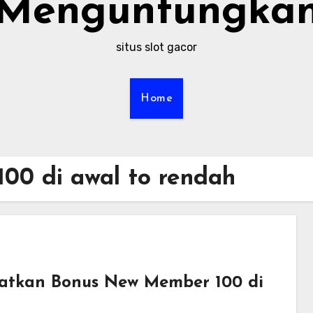
Menguntungka
situs slot gacor
Home
00 di awal to rendah
atkan Bonus New Member 100 di