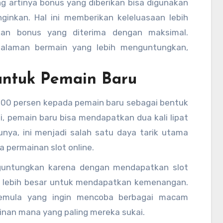
 artinya bonus yang diberikan bisa digunakan
inginkan. Hal ini memberikan keleluasaan lebih
an bonus yang diterima dengan maksimal.
alaman bermain yang lebih menguntungkan,
 untuk Pemain Baru
100 persen kepada pemain baru sebagai bentuk
, pemain baru bisa mendapatkan dua kali lipat
nya, ini menjadi salah satu daya tarik utama
 permainan slot online.
guntungkan karena dengan mendapatkan slot
g lebih besar untuk mendapatkan kemenangan.
pemula yang ingin mencoba berbagai macam
nan mana yang paling mereka sukai.