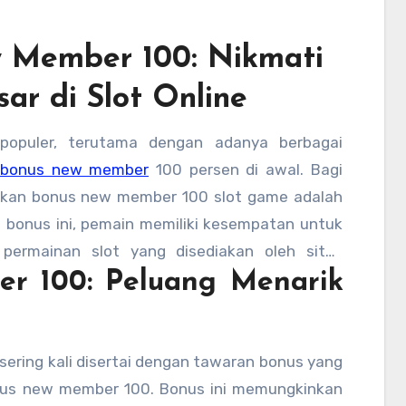
w Member 100: Nikmati
ar di Slot Online
 populer, terutama dengan adanya berbagai
t bonus new member
100 persen di awal
. Bagi
kan bonus new member 100 slot game adalah
bonus ini, pemain memiliki kesempatan untuk
permainan slot yang disediakan oleh situs
r 100: Peluang Menarik
 sering kali disertai dengan tawaran bonus yang
nus new member 100. Bonus ini memungkinkan