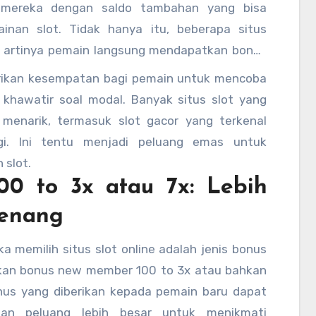
 mereka dengan saldo tambahan yang bisa
inan slot. Tidak hanya itu, beberapa situs
g artinya pemain langsung mendapatkan bonus
ikan kesempatan bagi pemain untuk mencoba
 khawatir soal modal. Banyak situs slot yang
menarik, termasuk slot gacor yang terkenal
i. Ini tentu menjadi peluang emas untuk
 slot.
0 to 3x atau 7x: Lebih
enang
ka memilih situs slot online adalah jenis bonus
kan bonus new member 100 to 3x atau bahkan
nus yang diberikan kepada pemain baru dapat
ikan peluang lebih besar untuk menikmati