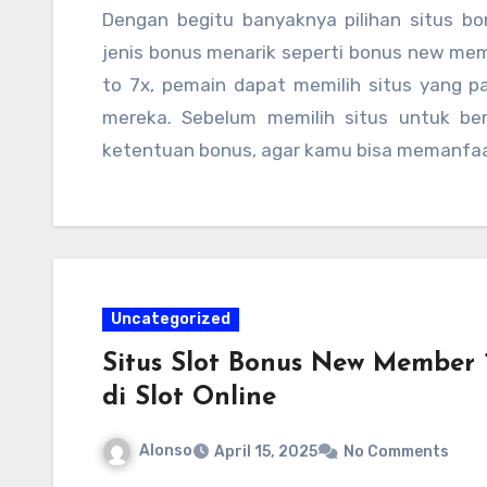
Dengan begitu banyaknya pilihan situs 
jenis bonus menarik seperti bonus new me
to 7x, pemain dapat memilih situs yang p
mereka. Sebelum memilih situs untuk be
ketentuan bonus, agar kamu bisa memanfa
Uncategorized
Situs Slot Bonus New Member 
di Slot Online
Alonso
April 15, 2025
No Comments