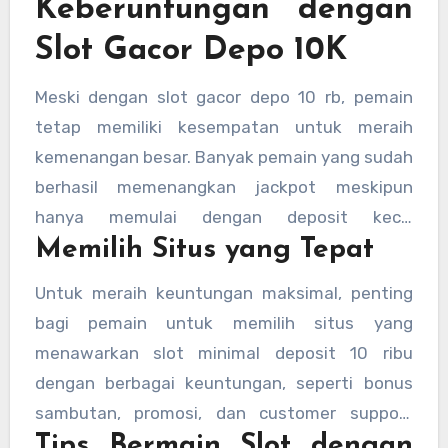
Keberuntungan dengan
lambat.
Slot Gacor Depo 10K
Meski dengan slot gacor depo 10 rb, pemain
tetap memiliki kesempatan untuk meraih
kemenangan besar. Banyak pemain yang sudah
berhasil memenangkan jackpot meskipun
hanya memulai dengan deposit kecil.
Memilih Situs yang Tepat
Keberuntungan dalam bermain slot sering kali
menjadi faktor utama, tetapi memilih situs
Untuk meraih keuntungan maksimal, penting
yang tepat dengan slot gacor deposit 10000
bagi pemain untuk memilih situs yang
atau slot gacor deposit 10 rb bisa
menawarkan slot minimal deposit 10 ribu
meningkatkan peluang tersebut.
dengan berbagai keuntungan, seperti bonus
sambutan, promosi, dan customer support
Tips Bermain Slot dengan
yang responsif. Dengan memilih situs yang