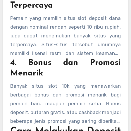
situs-situs ini semakin populer di kalangan
Terpercaya
pemain judi online.
Pemain yang memilih situs slot deposit dana
dengan nominal rendah seperti 10 ribu rupiah,
juga dapat menemukan banyak situs yang
terpercaya. Situs-situs tersebut umumnya
memiliki lisensi resmi dan sistem keamanan
4. Bonus dan Promosi
yang terjamin, sehingga pemain bisa bermain
dengan nyaman dan aman.
Menarik
Banyak situs slot 10k yang menawarkan
berbagai bonus dan promosi menarik bagi
pemain baru maupun pemain setia. Bonus
deposit, putaran gratis, atau cashback menjadi
beberapa jenis promosi yang sering diberikan.
Hal ini tentu saja meningkatkan peluang