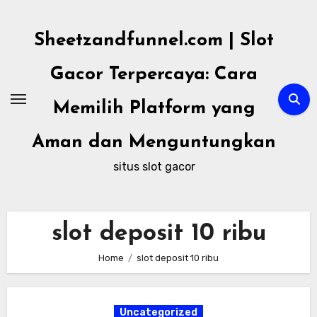
Skip
to
Sheetzandfunnel.com | Slot
content
Gacor Terpercaya: Cara
Memilih Platform yang
Aman dan Menguntungkan
situs slot gacor
slot deposit 10 ribu
Home
slot deposit 10 ribu
Uncategorized