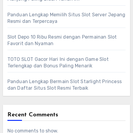
Panduan Lengkap Memilih Situs Slot Server Jepang
Resmi dan Terpercaya
Slot Depo 10 Ribu Resmi dengan Permainan Slot
Favorit dan Nyaman
TOTO SLOT Gacor Hari Ini dengan Game Slot
Terlengkap dan Bonus Paling Menarik
Panduan Lengkap Bermain Slot Starlight Princess
dan Daftar Situs Slot Resmi Terbaik
Recent Comments
No comments to show.