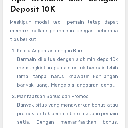
terpercaya, pemain dapat memastikan
Deposit 10K
pengalaman bermain yang menyenangkan dan
Meskipun modal kecil, pemain tetap dapat
aman.
memaksimalkan permainan dengan beberapa
tips berikut:
Kelola Anggaran dengan Baik
Bermain di situs dengan slot min depo 10k
memungkinkan pemain untuk bermain lebih
lama tanpa harus khawatir kehilangan
banyak uang. Mengelola anggaran dengan
bijak sangat penting agar permainan tetap
Manfaatkan Bonus dan Promosi
menyenangkan.
Banyak situs yang menawarkan bonus atau
promosi untuk pemain baru maupun pemain
setia. Dengan memanfaatkan bonus,