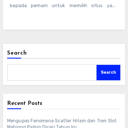
kepada pemain untuk memilih situs yang
sesuai dengan preferensi dan kebutuhan
mereka, sekaligus meningkatkan peluang
mereka untuk menang dalam permainan slot.
Search
Search
Recent Posts
Mengupas Fenomena Scatter Hitam dan Tren Slot
Mahjong Paling Dicari Tahun Ini