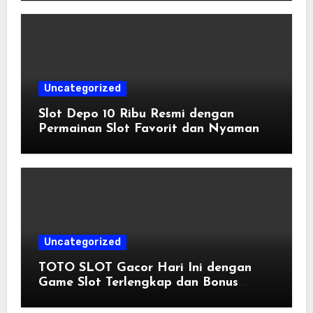
Uncategorized
Slot Depo 10 Ribu Resmi dengan
Permainan Slot Favorit dan Nyaman
Uncategorized
TOTO SLOT Gacor Hari Ini dengan
Game Slot Terlengkap dan Bonus
Paling Menarik