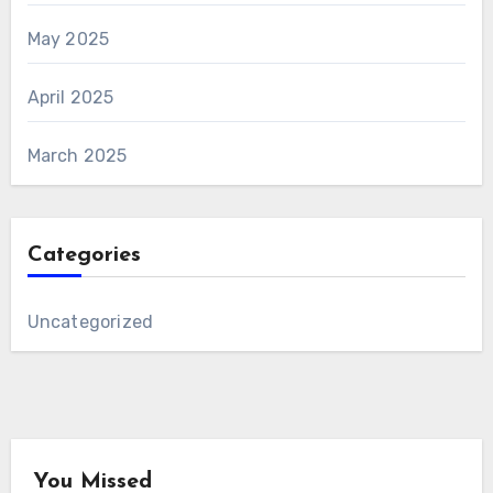
May 2025
April 2025
March 2025
Categories
Uncategorized
You Missed