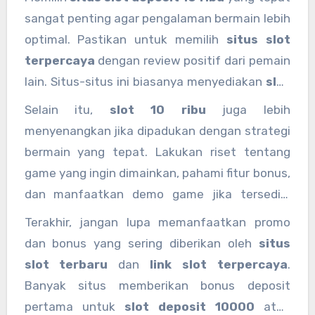
serta peluang menang yang adil. Keunggulan
sangat penting agar pengalaman bermain lebih
lain dari
slot deposit 10 rb
adalah adanya
optimal. Pastikan untuk memilih
situs slot
bonus tambahan yang sering ditawarkan,
terpercaya
dengan review positif dari pemain
memberikan kesempatan lebih besar untuk
lain. Situs-situs ini biasanya menyediakan
slot
menang dengan modal kecil.
depo 10k
dengan RTP tinggi, sehingga peluang
Selain itu,
slot 10 ribu
juga lebih
menang lebih besar. Jangan tergiur hanya
menyenangkan jika dipadukan dengan strategi
dengan promosi besar; selalu periksa
bermain yang tepat. Lakukan riset tentang
keamanan dan reputasi situs terlebih dahulu.
game yang ingin dimainkan, pahami fitur bonus,
Slot deposit 10k
di platform terpercaya akan
dan manfaatkan demo game jika tersedia.
menjamin transaksi aman dan proses
Dengan begitu, meski bermain dengan modal
Terakhir, jangan lupa memanfaatkan promo
withdraw yang cepat.
slot deposit 10k
, Anda tetap memiliki peluang
dan bonus yang sering diberikan oleh
situs
besar untuk mendapatkan keuntungan.
slot terbaru
dan
link slot terpercaya
.
Platform modern kini bahkan menyediakan
Banyak situs memberikan bonus deposit
slot deposit dana
yang bisa diakses lewat
pertama untuk
slot deposit 10000
atau