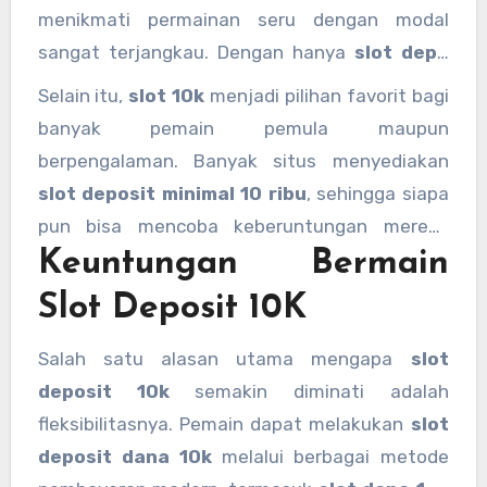
menikmati permainan seru dengan modal
sangat terjangkau. Dengan hanya
slot depo
10 ribu
, para pemain bisa merasakan sensasi
Selain itu,
slot 10k
menjadi pilihan favorit bagi
memenangkan hadiah besar tanpa harus
banyak pemain pemula maupun
mengeluarkan banyak uang. Sistem deposit
berpengalaman. Banyak situs menyediakan
yang mudah, termasuk melalui
slot dana
,
slot deposit minimal 10 ribu
, sehingga siapa
membuat pengalaman bermain menjadi lebih
pun bisa mencoba keberuntungan mereka
praktis dan menyenangkan.
Keuntungan Bermain
tanpa beban finansial besar. Keuntungan dari
bermain dengan modal kecil ini adalah risiko
Slot Deposit 10K
kerugian yang rendah namun peluang untuk
mendapatkan jackpot tetap tinggi. Bahkan,
Salah satu alasan utama mengapa
slot
beberapa
situs
slot depo 10 ribu
deposit 10k
semakin diminati adalah
terpercaya
menawarkan promo menarik
fleksibilitasnya. Pemain dapat melakukan
slot
khusus untuk
slot deposit 10k
, memberikan
deposit dana 10k
melalui berbagai metode