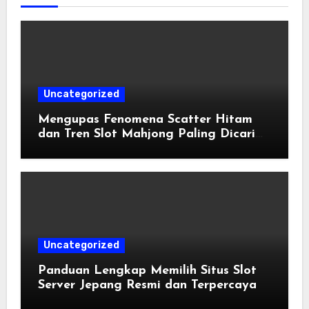
Uncategorized
Mengupas Fenomena Scatter Hitam
dan Tren Slot Mahjong Paling Dicari
Tahun Ini
Uncategorized
Panduan Lengkap Memilih Situs Slot
Server Jepang Resmi dan Terpercaya