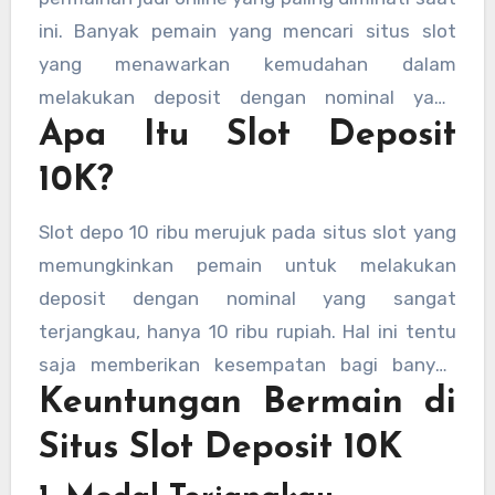
ini. Banyak pemain yang mencari situs slot
yang menawarkan kemudahan dalam
melakukan deposit dengan nominal yang
Apa Itu Slot Deposit
terjangkau, seperti slot depo 10k. Dengan
deposit yang rendah, pemain dapat menikmati
10K?
berbagai macam permainan slot tanpa perlu
khawatir soal modal besar. Artikel ini akan
Slot depo 10 ribu merujuk pada situs slot yang
membahas tentang situs
slot depo 10k
dan
memungkinkan pemain untuk melakukan
berbagai keuntungan yang ditawarkan,
deposit dengan nominal yang sangat
terutama bagi para pemain yang ingin bermain
terjangkau, hanya 10 ribu rupiah. Hal ini tentu
dengan deposit rendah.
saja memberikan kesempatan bagi banyak
Keuntungan Bermain di
pemain, terutama pemula, untuk mencoba
peruntungan mereka tanpa harus
Situs Slot Deposit 10K
mengeluarkan banyak uang. Dengan slot