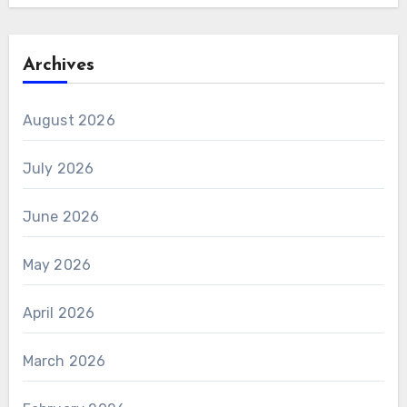
Archives
August 2026
July 2026
June 2026
May 2026
April 2026
March 2026