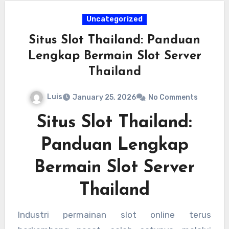
Uncategorized
Situs Slot Thailand: Panduan
Lengkap Bermain Slot Server
Thailand
Luis
January 25, 2026
No Comments
Situs Slot Thailand:
Panduan Lengkap
Bermain Slot Server
Thailand
Industri permainan slot online terus