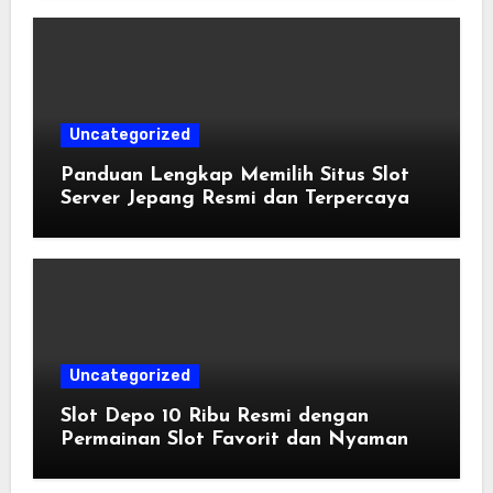
Uncategorized
Panduan Lengkap Memilih Situs Slot
Server Jepang Resmi dan Terpercaya
Uncategorized
Slot Depo 10 Ribu Resmi dengan
Permainan Slot Favorit dan Nyaman