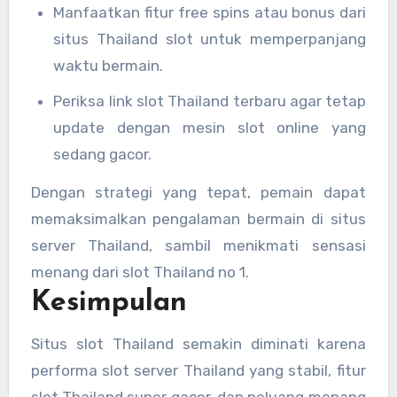
Manfaatkan fitur free spins atau bonus dari
situs Thailand slot untuk memperpanjang
waktu bermain.
Periksa link slot Thailand terbaru agar tetap
update dengan mesin slot online yang
sedang gacor.
Dengan strategi yang tepat, pemain dapat
memaksimalkan pengalaman bermain di situs
server Thailand, sambil menikmati sensasi
menang dari slot Thailand no 1.
Kesimpulan
Situs slot Thailand semakin diminati karena
performa slot server Thailand yang stabil, fitur
slot Thailand super gacor, dan peluang menang