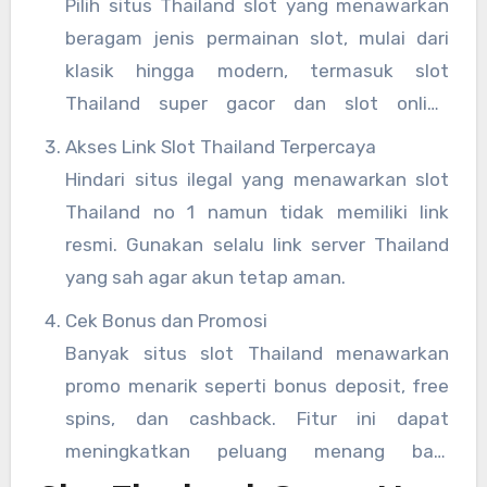
Pilih situs Thailand slot yang menawarkan
beragam jenis permainan slot, mulai dari
klasik hingga modern, termasuk slot
Thailand super gacor dan slot online
terbaru.
Akses Link Slot Thailand Terpercaya
Hindari situs ilegal yang menawarkan slot
Thailand no 1 namun tidak memiliki link
resmi. Gunakan selalu link server Thailand
yang sah agar akun tetap aman.
Cek Bonus dan Promosi
Banyak situs slot Thailand menawarkan
promo menarik seperti bonus deposit, free
spins, dan cashback. Fitur ini dapat
meningkatkan peluang menang bagi
pemain.