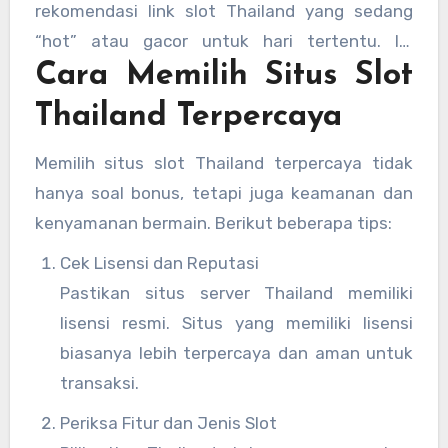
rekomendasi link slot Thailand yang sedang
“hot” atau gacor untuk hari tertentu. Ini
Cara Memilih Situs Slot
mempermudah pemain dalam menentukan
mesin slot online yang tepat untuk dimainkan
Thailand Terpercaya
agar hasilnya maksimal.
Memilih situs slot Thailand terpercaya tidak
hanya soal bonus, tetapi juga keamanan dan
kenyamanan bermain. Berikut beberapa tips:
Cek Lisensi dan Reputasi
Pastikan situs server Thailand memiliki
lisensi resmi. Situs yang memiliki lisensi
biasanya lebih terpercaya dan aman untuk
transaksi.
Periksa Fitur dan Jenis Slot