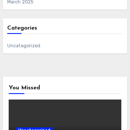
March 2025
Categories
Uncategorized
You Missed