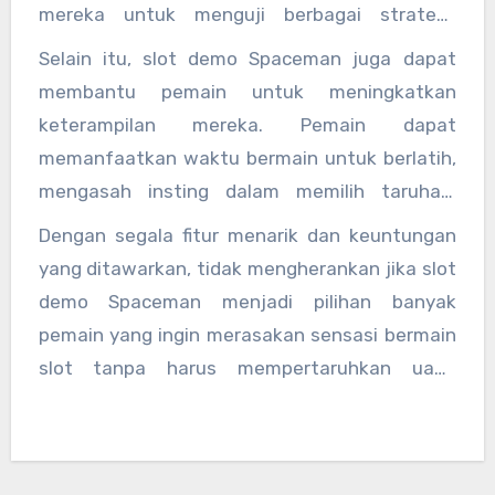
mereka untuk menguji berbagai strategi,
memahami mekanisme permainan, dan
Selain itu, slot demo Spaceman juga dapat
merasakan kegembiraan yang ditawarkan
membantu pemain untuk meningkatkan
tanpa risiko finansial. Selain itu, permainan ini
keterampilan mereka. Pemain dapat
juga memberi kesempatan bagi pemain untuk
memanfaatkan waktu bermain untuk berlatih,
mengenal lebih dalam tentang fitur-fitur
mengasah insting dalam memilih taruhan,
permainan yang tidak selalu tersedia di versi
serta memahami kapan waktu terbaik untuk
Dengan segala fitur menarik dan keuntungan
berbayar.
menggunakan fitur tertentu seperti putaran
yang ditawarkan, tidak mengherankan jika slot
gratis atau simbol wild.
demo Spaceman menjadi pilihan banyak
pemain yang ingin merasakan sensasi bermain
slot tanpa harus mempertaruhkan uang
mereka.