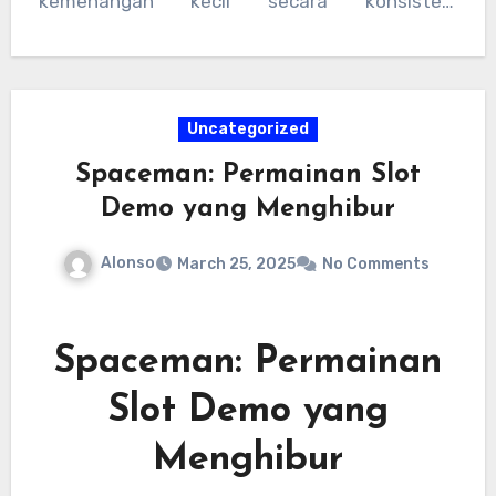
kemenangan kecil secara konsisten.
Sementara itu, sebagian lainnya mencoba
mengambil risiko lebih besar dengan menunggu
multiplier tinggi, meskipun peluang gagal juga
Uncategorized
semakin besar.
Spaceman: Permainan Slot
Demo yang Menghibur
Alonso
March 25, 2025
No Comments
Spaceman: Permainan
Slot Demo yang
Menghibur