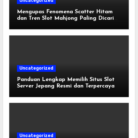
Uncategorized
Mengupas Fenomena Scatter Hitam
dan Tren Slot Mahjong Paling Dicari
Tahun Ini
Uncategorized
Panduan Lengkap Memilih Situs Slot
Server Jepang Resmi dan Terpercaya
Uncategorized