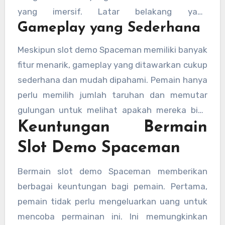
yang imersif. Latar belakang yang
Gameplay yang Sederhana
menggambarkan ruang angkasa memberikan
sensasi seperti berada di luar bumi, menambah
Meskipun slot demo Spaceman memiliki banyak
keasyikan pemain selama bermain.
fitur menarik, gameplay yang ditawarkan cukup
sederhana dan mudah dipahami. Pemain hanya
perlu memilih jumlah taruhan dan memutar
gulungan untuk melihat apakah mereka bisa
Keuntungan Bermain
mendapatkan kombinasi kemenangan yang
menguntungkan. Ini menjadikan permainan ini
Slot Demo Spaceman
cocok untuk pemain pemula yang baru
memulai perjalanan mereka dalam dunia slot
Bermain slot demo Spaceman memberikan
online.
berbagai keuntungan bagi pemain. Pertama,
pemain tidak perlu mengeluarkan uang untuk
mencoba permainan ini. Ini memungkinkan