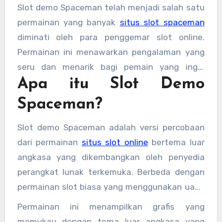
Slot demo Spaceman telah menjadi salah satu
permainan yang banyak
situs slot spaceman
diminati oleh para penggemar slot online.
Permainan ini menawarkan pengalaman yang
seru dan menarik bagi pemain yang ingin
Apa itu Slot Demo
merasakan sensasi luar angkasa tanpa harus
mengeluarkan uang sungguhan. Dalam artikel
Spaceman?
ini, kita akan membahas berbagai aspek
menarik dari slot demo Spaceman yang
Slot demo Spaceman adalah versi percobaan
membuatnya begitu populer di kalangan
dari permainan
situs slot online
bertema luar
pemain slot online.
angkasa yang dikembangkan oleh penyedia
perangkat lunak terkemuka. Berbeda dengan
permainan slot biasa yang menggunakan uang
sungguhan, slot demo memungkinkan pemain
Permainan ini menampilkan grafis yang
untuk memainkan permainan ini tanpa perlu
memukau dengan tema luar angkasa yang