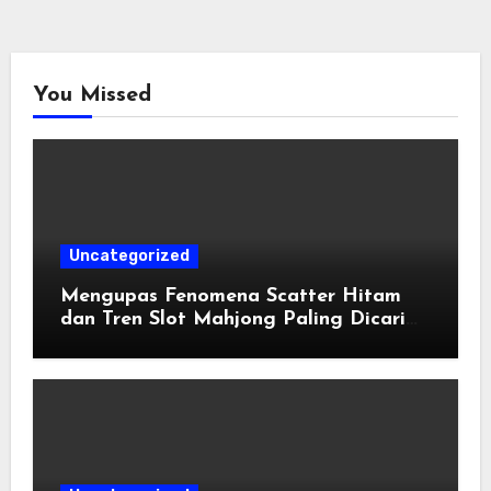
You Missed
Uncategorized
Mengupas Fenomena Scatter Hitam
dan Tren Slot Mahjong Paling Dicari
Tahun Ini