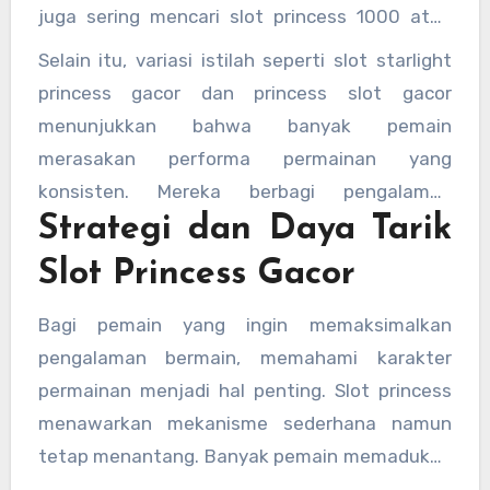
strategi dan timing yang tepat, peluang untuk
juga sering mencari slot princess 1000 atau
meraih kemenangan besar semakin terbuka.
starlight princess 1000 untuk menandai
Selain itu, variasi istilah seperti slot starlight
potensi kemenangan maksimal yang bisa
princess gacor dan princess slot gacor
diraih. Tidak mengherankan jika game ini sering
menunjukkan bahwa banyak pemain
masuk daftar slot princess gacor, karena
merasakan performa permainan yang
dianggap memiliki frekuensi kemenangan yang
konsisten. Mereka berbagi pengalaman
menarik.
Strategi dan Daya Tarik
mengenai momen-momen ketika simbol bonus
muncul beruntun dan memberikan hasil
Slot Princess Gacor
memuaskan. Hal ini membuat starlight
princess slot semakin dikenal sebagai pilihan
Bagi pemain yang ingin memaksimalkan
utama bagi mereka yang mencari hiburan
pengalaman bermain, memahami karakter
sekaligus tantangan.
permainan menjadi hal penting. Slot princess
menawarkan mekanisme sederhana namun
tetap menantang. Banyak pemain memadukan
pengelolaan modal dengan pemilihan waktu