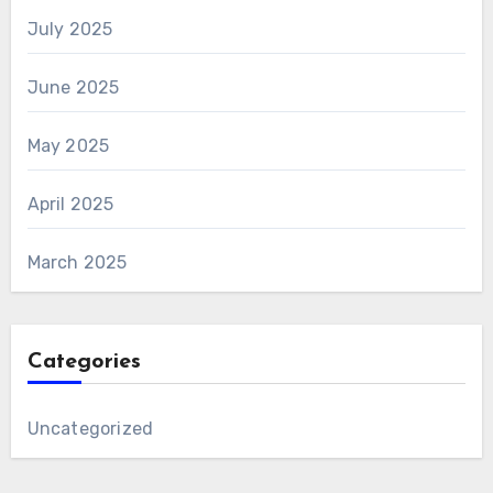
July 2025
June 2025
May 2025
April 2025
March 2025
Categories
Uncategorized