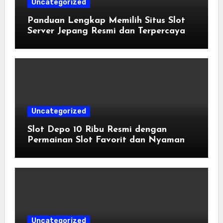
Uncategorized
Panduan Lengkap Memilih Situs Slot
Server Jepang Resmi dan Terpercaya
Uncategorized
Slot Depo 10 Ribu Resmi dengan
Permainan Slot Favorit dan Nyaman
Uncategorized