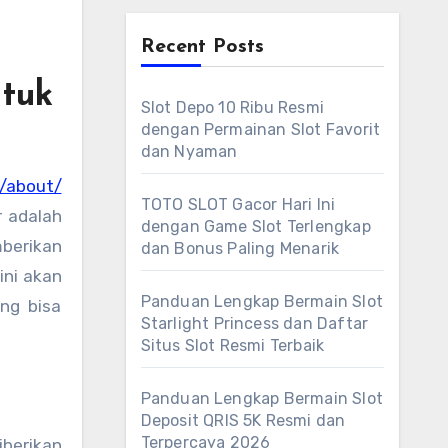
Recent Posts
tuk
Slot Depo 10 Ribu Resmi
dengan Permainan Slot Favorit
dan Nyaman
m/about/
TOTO SLOT Gacor Hari Ini
 adalah
dengan Game Slot Terlengkap
mberikan
dan Bonus Paling Menarik
ini akan
Panduan Lengkap Bermain Slot
ng bisa
Starlight Princess dan Daftar
Situs Slot Resmi Terbaik
Panduan Lengkap Bermain Slot
Deposit QRIS 5K Resmi dan
Terpercaya 2026
berikan