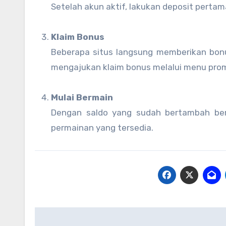
Setelah akun aktif, lakukan deposit perta
Klaim Bonus
Beberapa situs langsung memberikan bon
mengajukan klaim bonus melalui menu pro
Mulai Bermain
Dengan saldo yang sudah bertambah ber
permainan yang tersedia.
Post