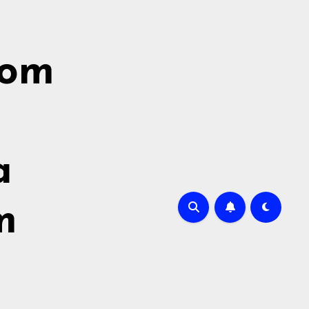
com
a
m
n