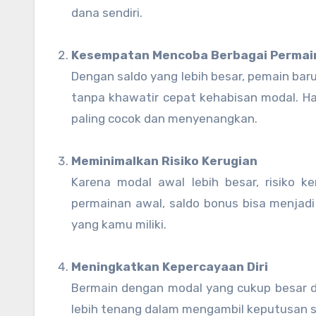
dana sendiri.
Kesempatan Mencoba Berbagai Permai
Dengan saldo yang lebih besar, pemain bar
tanpa khawatir cepat kehabisan modal. 
paling cocok dan menyenangkan.
Meminimalkan Risiko Kerugian
Karena modal awal lebih besar, risiko k
permainan awal, saldo bonus bisa menjad
yang kamu miliki.
Meningkatkan Kepercayaan Diri
Bermain dengan modal yang cukup besar d
lebih tenang dalam mengambil keputusan s