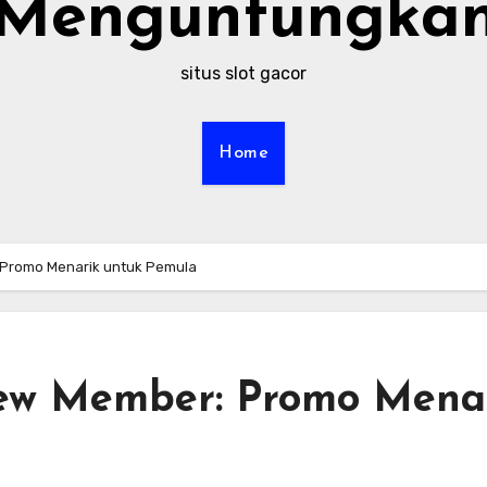
Menguntungka
situs slot gacor
Home
Promo Menarik untuk Pemula
ew Member: Promo Mena