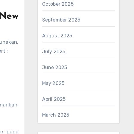
October 2025
 New
September 2025
August 2025
gunakan.
rti:
July 2025
June 2025
May 2025
April 2025
March 2025