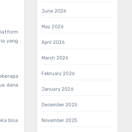
June 2026
May 2026
platform
na yang
April 2026
March 2026
February 2026
beberapa
ua dana
January 2026
December 2025
eka bisa
November 2025