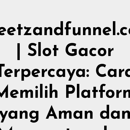
eetzandfunnel.
| Slot Gacor
Terpercaya: Car
Memilih Platfor
yang Aman da