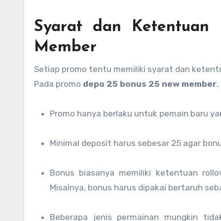
Syarat dan Ketentuan
Member
Setiap promo tentu memiliki syarat dan ketent
Pada promo
depo 25 bonus 25 new member
,
Promo hanya berlaku untuk pemain baru ya
Minimal deposit harus sebesar 25 agar bonu
Bonus biasanya memiliki ketentuan rollover atau taruhan minimal sebelum bisa dilakukan penarikan.
Misalnya, bonus harus dipakai bertaruh seb
Beberapa jenis permainan mungkin tidak diperbolehkan menggunakan bonus, seperti taruhan pada