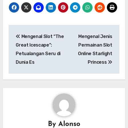
Post
Mengenal Slot “The
Mengenal Jenis
navigation
Great Icescape”:
Permainan Slot
Petualangan Seru di
Online Starlight
Dunia Es
Princess
By
Alonso