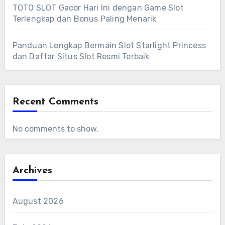
TOTO SLOT Gacor Hari Ini dengan Game Slot
Terlengkap dan Bonus Paling Menarik
Panduan Lengkap Bermain Slot Starlight Princess
dan Daftar Situs Slot Resmi Terbaik
Recent Comments
No comments to show.
Archives
August 2026