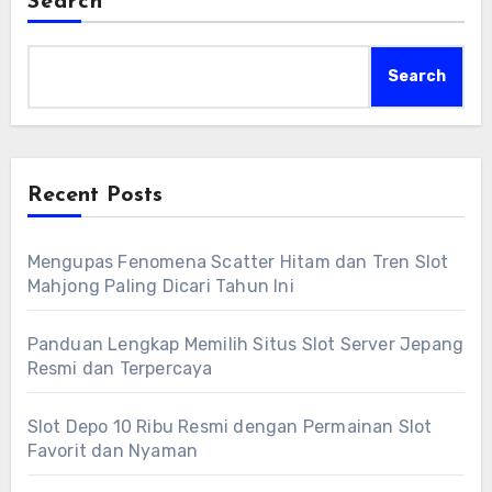
Search
Search
Recent Posts
Mengupas Fenomena Scatter Hitam dan Tren Slot
Mahjong Paling Dicari Tahun Ini
Panduan Lengkap Memilih Situs Slot Server Jepang
Resmi dan Terpercaya
Slot Depo 10 Ribu Resmi dengan Permainan Slot
Favorit dan Nyaman