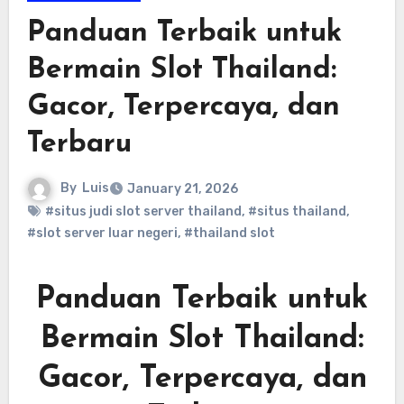
Panduan Terbaik untuk
Bermain Slot Thailand:
Gacor, Terpercaya, dan
Terbaru
By
Luis
January 21, 2026
#situs judi slot server thailand
,
#situs thailand
,
#slot server luar negeri
,
#thailand slot
Panduan Terbaik untuk
Bermain Slot Thailand:
Gacor, Terpercaya, dan