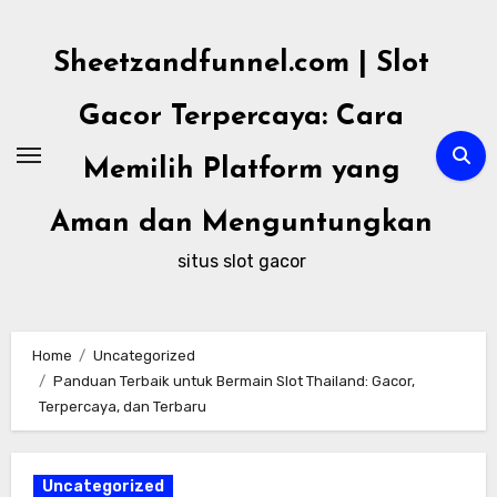
Skip
to
Sheetzandfunnel.com | Slot
content
Gacor Terpercaya: Cara
Memilih Platform yang
Aman dan Menguntungkan
situs slot gacor
Home
Uncategorized
Panduan Terbaik untuk Bermain Slot Thailand: Gacor,
Terpercaya, dan Terbaru
Uncategorized