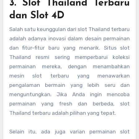
3. Slot Thailand Terbaru
dan Slot 4D
Salah satu keunggulan dari slot Thailand terbaru
adalah adanya inovasi dalam desain permainan
dan fitur-fitur baru yang menarik. Situs slot
Thailand resmi sering memperbarui koleksi
permainan mereka, dengan menambahkan
mesin slot terbaru yang menawarkan
pengalaman bermain yang lebih seru dan
menguntungkan. Jika Anda ingin mencoba
permainan yang fresh dan berbeda, slot
Thailand terbaru adalah pilihan yang tepat.
Selain itu, ada juga varian permainan slot