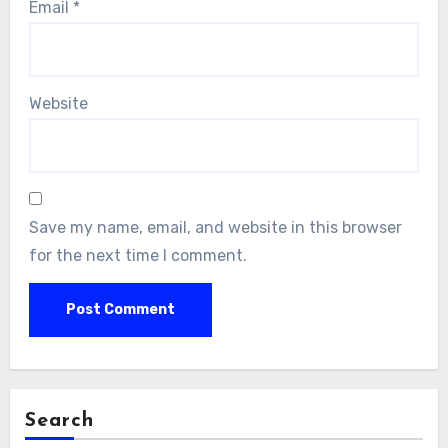
Email
*
Website
Save my name, email, and website in this browser
for the next time I comment.
Search