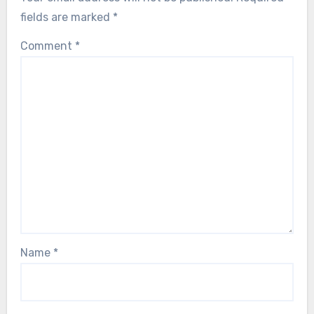
fields are marked
*
Comment
*
Name
*