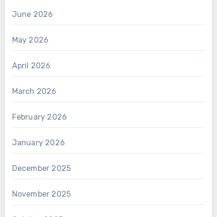
June 2026
May 2026
April 2026
March 2026
February 2026
January 2026
December 2025
November 2025