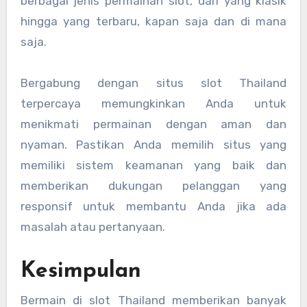
berbagai jenis permainan slot, dari yang klasik
hingga yang terbaru, kapan saja dan di mana
saja.
Bergabung dengan situs slot Thailand
terpercaya memungkinkan Anda untuk
menikmati permainan dengan aman dan
nyaman. Pastikan Anda memilih situs yang
memiliki sistem keamanan yang baik dan
memberikan dukungan pelanggan yang
responsif untuk membantu Anda jika ada
masalah atau pertanyaan.
Kesimpulan
Bermain di slot Thailand memberikan banyak