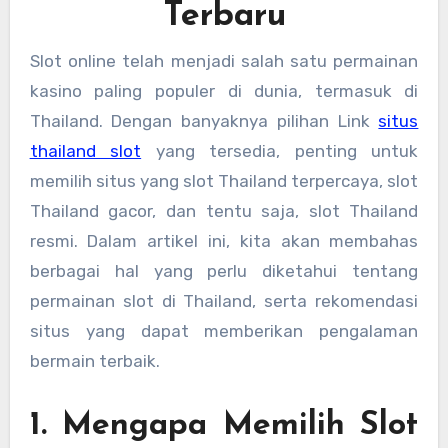
Terbaru
Slot online telah menjadi salah satu permainan
kasino paling populer di dunia, termasuk di
Thailand. Dengan banyaknya pilihan Link
situs
thailand slot
yang tersedia, penting untuk
memilih situs yang slot Thailand terpercaya, slot
Thailand gacor, dan tentu saja, slot Thailand
resmi. Dalam artikel ini, kita akan membahas
berbagai hal yang perlu diketahui tentang
permainan slot di Thailand, serta rekomendasi
situs yang dapat memberikan pengalaman
bermain terbaik.
1. Mengapa Memilih Slot