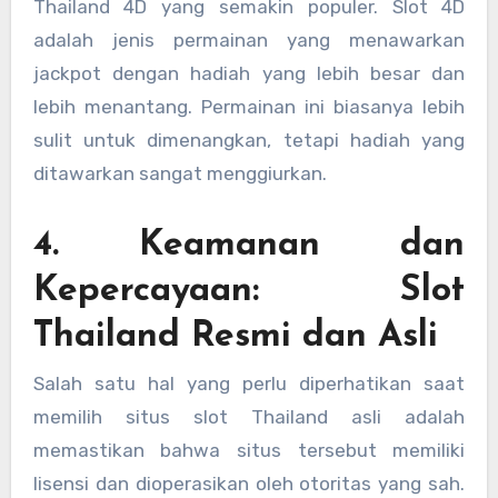
Thailand 4D yang semakin populer. Slot 4D
adalah jenis permainan yang menawarkan
jackpot dengan hadiah yang lebih besar dan
lebih menantang. Permainan ini biasanya lebih
sulit untuk dimenangkan, tetapi hadiah yang
ditawarkan sangat menggiurkan.
4. Keamanan dan
Kepercayaan: Slot
Thailand Resmi dan Asli
Salah satu hal yang perlu diperhatikan saat
memilih situs slot Thailand asli adalah
memastikan bahwa situs tersebut memiliki
lisensi dan dioperasikan oleh otoritas yang sah.