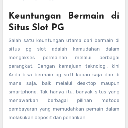
Keuntungan Bermain di
Situs Slot PG
Salah satu keuntungan utama dari bermain di
situs pg slot adalah kemudahan dalam
mengakses permainan melalui berbagai
perangkat. Dengan kemajuan teknologi, kini
Anda bisa bermain pg soft kapan saja dan di
mana saja, baik melalui desktop maupun
smartphone. Tak hanya itu, banyak situs yang
menawarkan berbagai pilihan metode
pembayaran yang memudahkan pemain dalam
melakukan deposit dan penarikan.