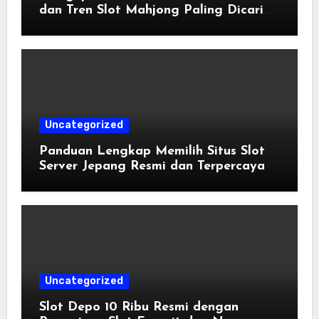
dan Tren Slot Mahjong Paling Dicari
Tahun Ini
Uncategorized
Panduan Lengkap Memilih Situs Slot
Server Jepang Resmi dan Terpercaya
Uncategorized
Slot Depo 10 Ribu Resmi dengan