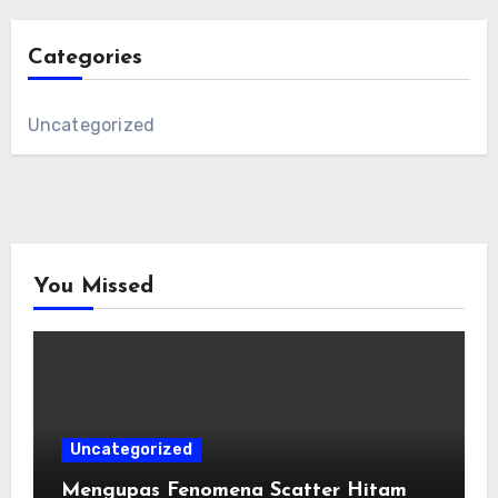
Categories
Uncategorized
You Missed
Uncategorized
Mengupas Fenomena Scatter Hitam