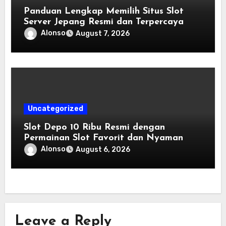
Panduan Lengkap Memilih Situs Slot
Server Jepang Resmi dan Terpercaya
Alonso
August 7, 2026
Uncategorized
Slot Depo 10 Ribu Resmi dengan
Permainan Slot Favorit dan Nyaman
Alonso
August 6, 2026
Leave a Reply