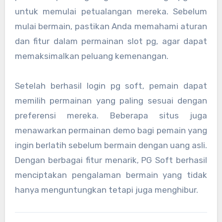
untuk memulai petualangan mereka. Sebelum
mulai bermain, pastikan Anda memahami aturan
dan fitur dalam permainan slot pg, agar dapat
memaksimalkan peluang kemenangan.
Setelah berhasil login pg soft, pemain dapat
memilih permainan yang paling sesuai dengan
preferensi mereka. Beberapa situs juga
menawarkan permainan demo bagi pemain yang
ingin berlatih sebelum bermain dengan uang asli.
Dengan berbagai fitur menarik, PG Soft berhasil
menciptakan pengalaman bermain yang tidak
hanya menguntungkan tetapi juga menghibur.