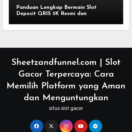
Panduan Lengkap Bermain Slot
Deposit QRIS 5K Resmi dan
Terpercaya 2026
Sheetzandfunnel.com | Slot
Gacor Terpercaya: Cara
Memilih Platform yang Aman
dan Menguntungkan
situs slot gacor