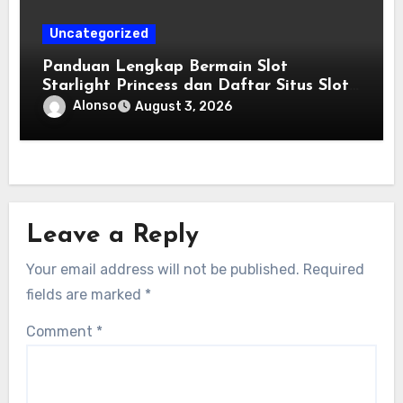
Uncategorized
Panduan Lengkap Bermain Slot
Starlight Princess dan Daftar Situs Slot
Resmi Terbaik
Alonso
August 3, 2026
Leave a Reply
Your email address will not be published.
Required
fields are marked
*
Comment
*