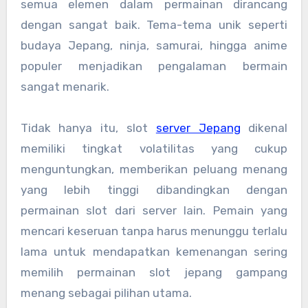
semua elemen dalam permainan dirancang
dengan sangat baik. Tema-tema unik seperti
budaya Jepang, ninja, samurai, hingga anime
populer menjadikan pengalaman bermain
sangat menarik.
Tidak hanya itu, slot
server Jepang
dikenal
memiliki tingkat volatilitas yang cukup
menguntungkan, memberikan peluang menang
yang lebih tinggi dibandingkan dengan
permainan slot dari server lain. Pemain yang
mencari keseruan tanpa harus menunggu terlalu
lama untuk mendapatkan kemenangan sering
memilih permainan slot jepang gampang
menang sebagai pilihan utama.