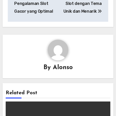
Pengalaman Slot
Slot dengan Tema
Gacor yang Optimal
Unik dan Menarik
By
Alonso
Related Post