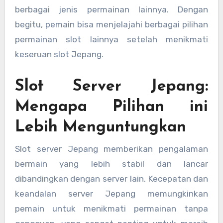
berbagai jenis permainan lainnya. Dengan
begitu, pemain bisa menjelajahi berbagai pilihan
permainan slot lainnya setelah menikmati
keseruan slot Jepang.
Slot Server Jepang:
Mengapa Pilihan ini
Lebih Menguntungkan
Slot server Jepang memberikan pengalaman
bermain yang lebih stabil dan lancar
dibandingkan dengan server lain. Kecepatan dan
keandalan server Jepang memungkinkan
pemain untuk menikmati permainan tanpa