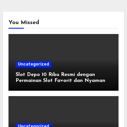
You Missed
Uncategorized
Slot Depo 10 Ribu Resmi dengan
Permainan Slot Favorit dan Nyaman
Uncategorized