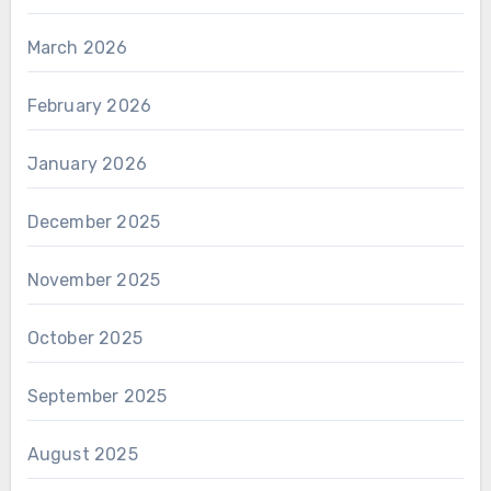
March 2026
February 2026
January 2026
December 2025
November 2025
October 2025
September 2025
August 2025